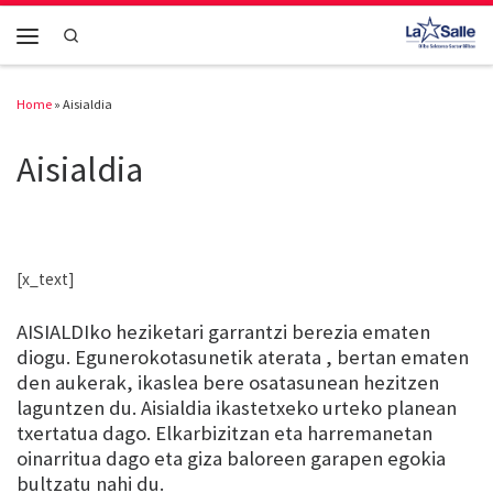
Skip to content
Search
Menu
Home
»
Aisialdia
Aisialdia
[x_text]
AISIALDIko heziketari garrantzi berezia ematen
diogu. Egunerokotasunetik aterata , bertan ematen
den aukerak, ikaslea bere osatasunean hezitzen
laguntzen du. Aisialdia ikastetxeko urteko planean
txertatua dago. Elkarbizitzan eta harremanetan
oinarritua dago eta giza baloreen garapen egokia
bultzatu nahi du.