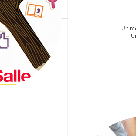
Un m
U