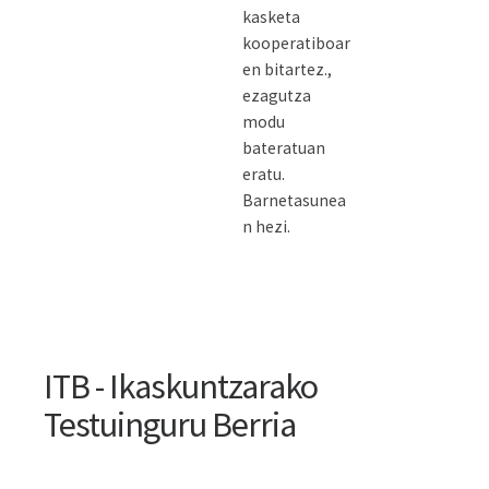
kasketa
kooperatiboar
en bitartez.,
ezagutza
modu
bateratuan
eratu.
Barnetasunea
n hezi.
ITB - Ikaskuntzarako
Testuinguru Berria