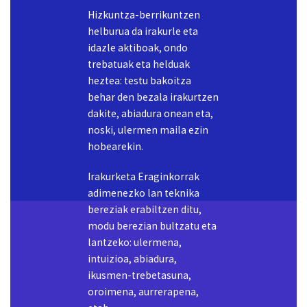
behar den bezala irakurtzen
dakite, abiadura onean eta,
noski, ulermen maila ezin
hobearekin.
Irakurketa Eraginkorrak
adimenezko lan teknika
bereziak erabiltzen ditu,
modu berezian bultzatu eta
lantzeko: ulermena,
intuizioa, abiadura,
ikusmen-trebetasuna,
oroimena, aurrerapena,
etab.
Gaitasun horiek garatzea
guztiz bat dator hezkuntza
eraberritzeko
proposamenarekin eta,