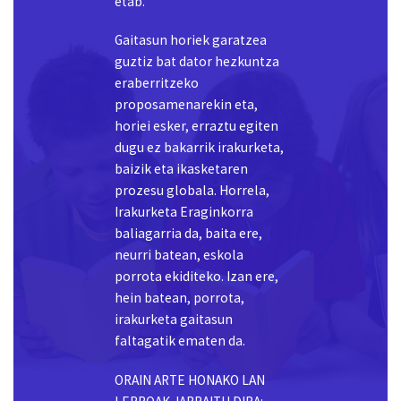
horiei esker, erraztu egiten
dugu ez bakarrik irakurketa,
baizik eta ikasketaren
prozesu globala. Horrela,
Irakurketa Eraginkorra
baliagarria da, baita ere,
neurri batean, eskola
porrota ekiditeko. Izan ere,
hein batean, porrota,
irakurketa gaitasun
faltagatik ematen da.
ORAIN ARTE HONAKO LAN
LERROAK JARRAITU DIRA:
- Irakurle proiektua:
irakurketa sailkatzen du
hezkuntza etapa guztietan
-