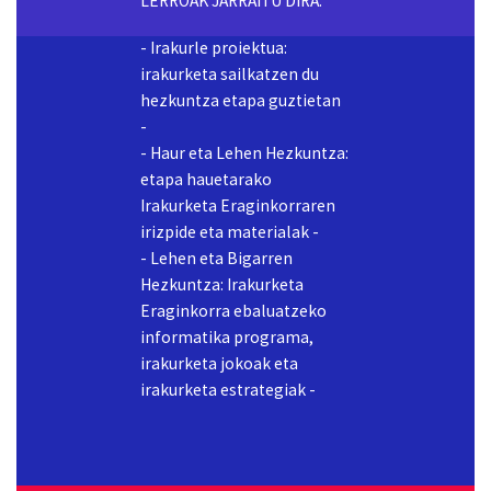
- Haur eta Lehen Hezkuntza:
etapa hauetarako
Irakurketa Eraginkorraren
irizpide eta materialak -
- Lehen eta Bigarren
Hezkuntza: Irakurketa
Eraginkorra ebaluatzeko
informatika programa,
irakurketa jokoak eta
irakurketa estrategiak -
4. Crea
Programa hau sormena
garatzeko sortua izan da.