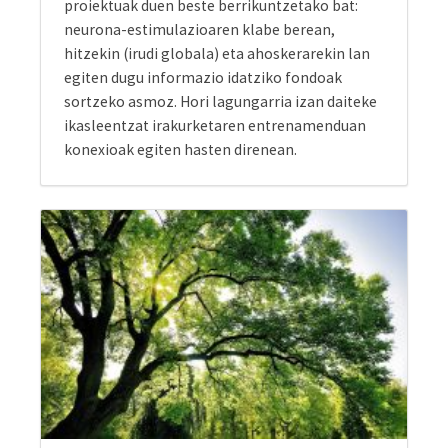
konexioak egiten hasten direnean.
2. Arlo Psikomotorra.
Lateralitatea garatzeko zirkuituak. Garapen
senso-neuro-motorraren estimulazioa garai
kritikoan (3-7 urte bitartean). Maila