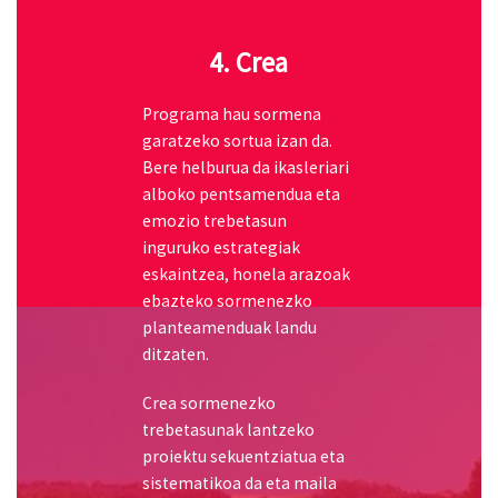
Bere helburua da ikasleriari
alboko pentsamendua eta
emozio trebetasun
inguruko estrategiak
eskaintzea, honela arazoak
ebazteko sormenezko
planteamenduak landu
ditzaten.
Crea sormenezko
trebetasunak lantzeko
proiektu sekuentziatua eta
sistematikoa da eta maila
guztietan aplikatzen da,
Haur Hezkuntzatik hasita
Heziketa Zikloetaraino.
Egungo gizartearen
etengabeko aldaketa eta