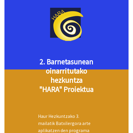
2. Barnetasunean
oinarritutako
hezkuntza
"HARA" Proiektua
Haur Hezkuntzako 3.
mailatik Batxilergora arte
aplikatzen den programa
hau ‘izaten’ ikasteko
gaitasunean
heztera zuzendua dago,
honela gure ikastetxeetako
pertsonak: