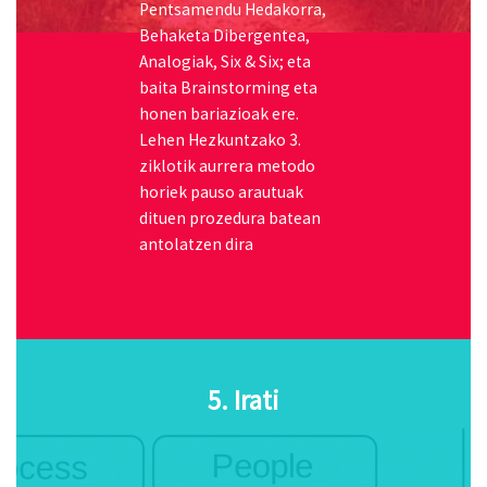
ziklotik aurrera metodo
horiek pauso arautuak
dituen prozedura batean
antolatzen dira
5. Irati
Irati
programa Haur
Hezkuntzatik Derrigorrezko
Bigarren Hezkuntza arte
erabiltzen da, eta
Ezagutzaren Kudeaketa
ra
zuzendua dago: ikasleei