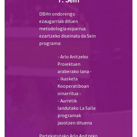
programa:
- Arlo Anitzeko
Proiektuen
araberako lana -
- Ikasketa
Kooperatiboan
oinarritua -
- Aurretik
landutako La Salle
programak
jasotzen dituena
Partekatutako Arlo Anitzeko
Proiektuak (EAAP) dira Sein
programaren bizkarrezurra.
Proiektu horiek arazo
irekiak balira bezala
aurkezten dira eta ikerketa