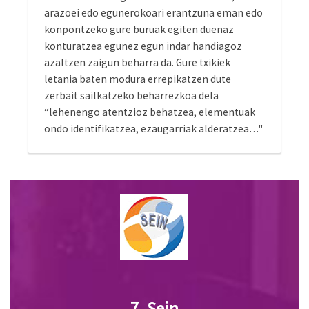
zerbait sailkatzeko beharrezkoa dela
“lehenengo atentzioz behatzea, elementuak
ondo identifikatzea, ezaugarriak alderatzea…"
7. Sein
DBHn ondorengo
ezaugarriak dituen
metodologia esparrua
ezartzeko diseinatu da Sein