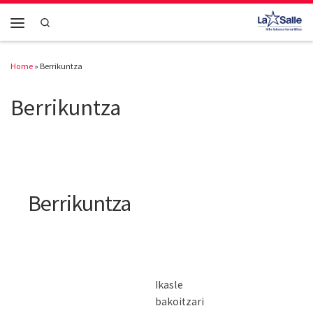
Skip to content
Search
Menu
Home
»
Berrikuntza
Berrikuntza
Berrikuntza
Ikasle
bakoitzari