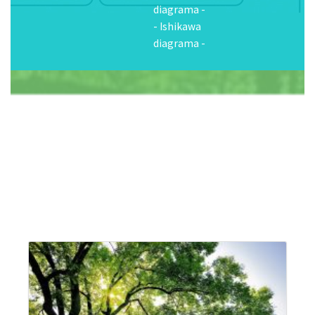
6. Ulises
Estimulazio goiztiarreko programa
garapenaren hainbat arloetan:
"Zazpi urteetatik aurrera, erabiltzen ez diren konexioak
deuseztatu egiten dira, ez dira berreskuratzen."