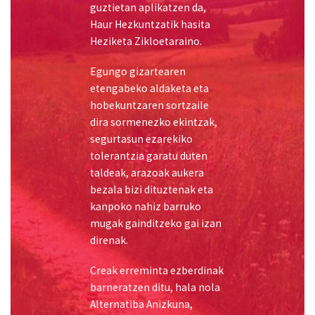
hobekuntzaren sortzaile
dira sormenezko ekintzak,
segurtasun ezarekiko
tolerantzia garatu duten
taldeak, arazoak aukera
bezala bizi dituztenak eta
kanpoko nahiz barruko
mugak gainditzeko gai izan
direnak.
Creak erreminta ezberdinak
barneratzen ditu, hala nola
Alternatiba Anizkuna,
Pentsamendu Hedakorra,
Behaketa Dibergentea,
Analogiak, Six & Six; eta
baita Brainstorming eta
honen bariazioak ere.
Lehen Hezkuntzako 3.