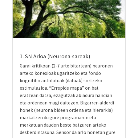
1. SN Arloa (Neurona-sareak)
Garai kritikoan (2-7 urte bitartean) neuronen
arteko konexioak ugaritzeko eta fondo
kognitibo antolatuak (datuak) sortzeko
estimulazioa. “Errepide mapa” on bat
eratzean datza, ezagutzak abiadura handian
eta ordenean mugi daitezen. Bigarren alderdi
honek (neurona bideen ordena eta hierarkia)
markatzen du gure programaren eta
merkatuan dauden beste batzuren arteko
desberdintasuna. Sensor da arlo honetan gure
proiektuak duen beste berrikuntzetako bat:
neurona-estimulazioaren klabe berean,
hitzekin (irudi globala) eta ahoskerarekin lan
egiten dugu informazio idatziko fondoak
sortzeko asmoz. Hori lagungarria izan daiteke
ikasleentzat irakurketaren entrenamenduan