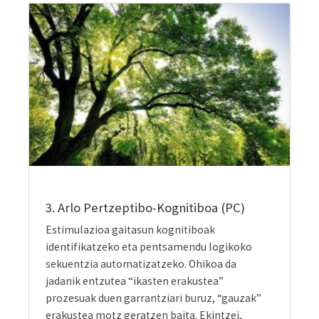
3. Arlo Pertzeptibo-Kognitiboa (PC)
Estimulazioa gaitasun kognitiboak
identifikatzeko eta pentsamendu logikoko
sekuentzia automatizatzeko. Ohikoa da
jadanik entzutea “ikasten erakustea”
prozesuak duen garrantziari buruz, “gauzak”
erakustea motz geratzen baita. Ekintzei,
arazoei edo egunerokoari erantzuna eman edo
konpontzeko gure buruak egiten duenaz
konturatzea egunez egun indar handiagoz
azaltzen zaigun beharra da. Gure txikiek
letania baten modura errepikatzen dute