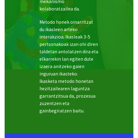
pertsonakoak izan ohi diren
taldetan antolatzen dira eta
elkarrekin lan egiten dute
izaera anitzeko gaien
inguruan ikasteko.
Ikasketa metodo honetan
hezitzailearen laguntza
garrantzitsua da, prozesua
zuzentzen eta
gainbegiratzen baitu.