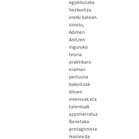
egokitutako
hezkuntza
eredu batean
sinistu,
Adimen
Anitzen
inguruko
teoria
praktikara
eraman
pertsona
bakoitzak
dituen
interesak eta
talentuak
azpimarratuz.
Benetako
protagonista
ikaslea da.