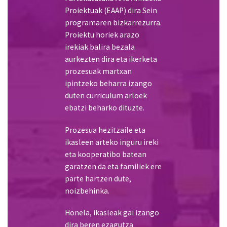
prozesuak martxan
ipintzeko beharra izango
duten curriculum arloek
ebatzi beharko dituzte.
Prozesua hezitzaile eta
ikasleen arteko inguru ireki
eta kooperatibo batean
garatzen da eta familiek ere
parte hartzen dute,
noizbehinka.
Honela, ikasleak gai izango
dira beren ezagutza
antzeko, baina benetako
egoeretan edo testuinguru
konkretu horretatik at
daudenetan aplikatzeko.