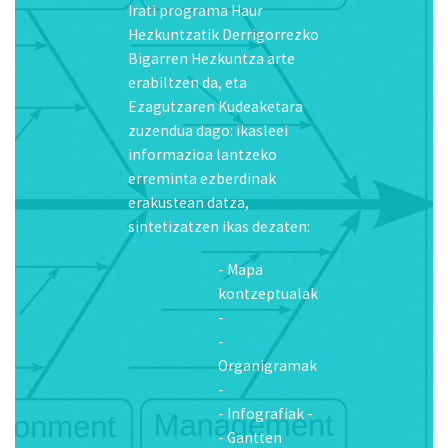
informazioa lantzeko
erreminta ezberdinak
erakustean datza,
sintetizatzen ikas dezaten:
- Mapa
kontzeptualak
-
-
Organigramak
-
- Infografiak -
- Gantten
diagrama -
- Ishikawa
diagrama -