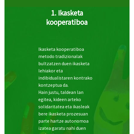
Ikasketa kooperatiboa
metodo tradizionalak
bultzatzen duen ikasketa
lehiakor eta
indibidualistaren kontrako
kontzeptua da.
Hain justu, taldean lan
egitea, kideen arteko
solidaritatea eta ikasleak
bere ikasketa prozesuan
parte hartze autonomoa
izatea garatu nahi duen
mekanismo
kolaboratzailea da.
Metodo honek oinarritzat
du ikasleen arteko
interakzioa. Ikasleak 3-5