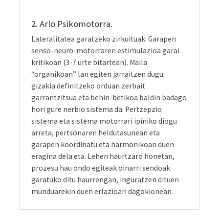
“organikoan” lan egiten jarraitzen dugu:
gizakia definitzeko orduan zerbait
garrantzitsua eta behin-betikoa baldin badago
hori gure nerbio sistema da. Pertzepzio
sistema eta sistema motorrari ipiniko diogu
arreta, pertsonaren heldutasunean eta
garapen koordinatu eta harmonikoan duen
eragina dela eta. Lehen haurtzaro honetan,
prozesu hau ondo egiteak oinarri sendoak
garatuko ditu haurrengan, inguratzen dituen
munduarekin duen erlazioari dagokionean.