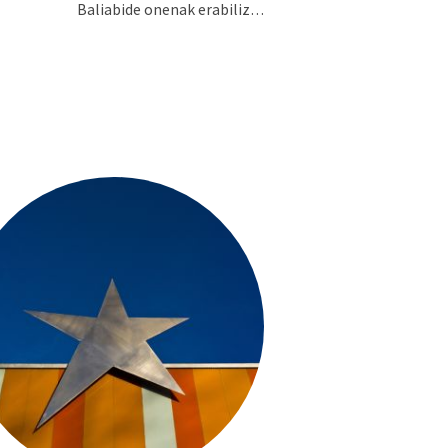
Baliabide onenak erabiliz…