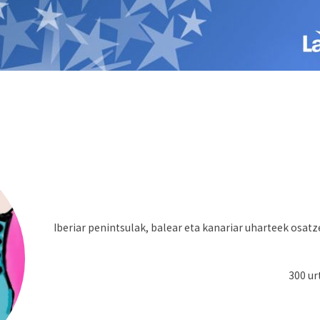
Iberiar penintsulak, balear eta kanariar uharteek osatz
300 ur