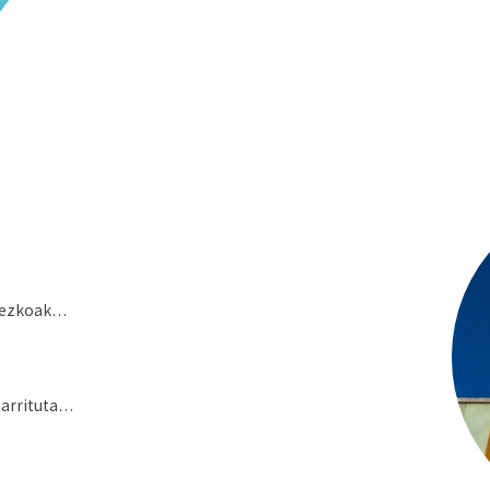
atezkoak…
narrituta…