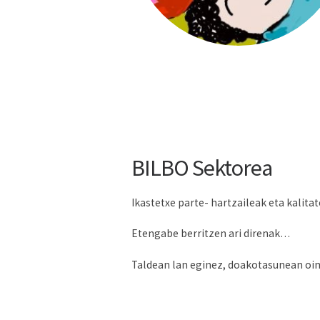
BILBO Sektorea
Ikastetxe parte- hartzaileak eta kalit
Etengabe berritzen ari direnak…
Taldean lan eginez, doakotasunean oi