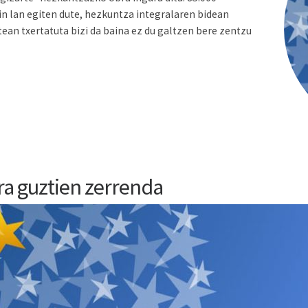
kin lan egiten dute, hezkuntza integralaren bidean
ean txertatuta bizi da baina ez du galtzen bere zentzu
a guztien zerrenda