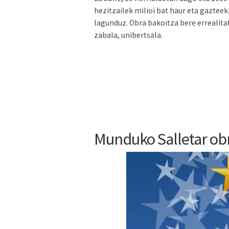
hezitzailek milioi bat haur eta gaztee
lagunduz. Obra bakoitza bere errealitat
zabala, unibertsala.
Munduko Salletar obr