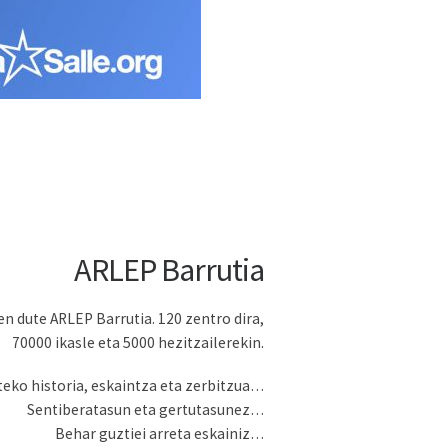
ARLEP Barrutia
en dute ARLEP Barrutia. 120 zentro dira,
70000 ikasle eta 5000 hezitzailerekin.
teko historia, eskaintza eta zerbitzua…
Sentiberatasun eta gertutasunez…
Behar guztiei arreta eskainiz…