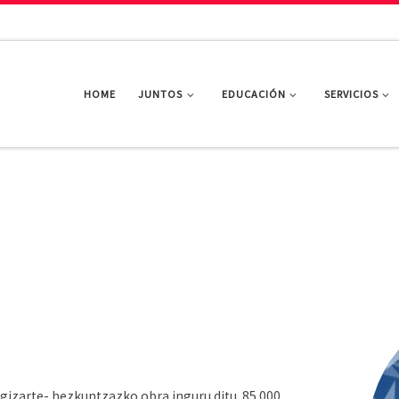
HOME
JUNTOS
EDUCACIÓN
SERVICIOS
 gizarte- hezkuntzazko obra inguru ditu. 85.000