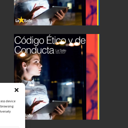
cess device
s browsing
dversely