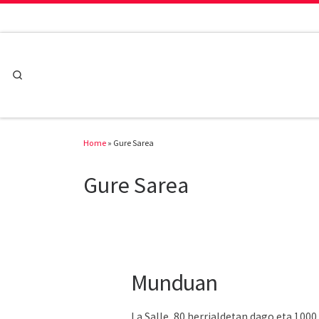
Skip to content
Search
Home
»
Gure Sarea
Gure Sarea
Munduan
La Salle, 80 herrialdetan dago eta 1000