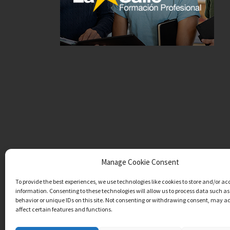
Manage Cookie Consent
To provide the best experiences, we use technologies like cookies to store and/or ac
information. Consenting to these technologies will allow us to process data such a
behavior or unique IDs on this site. Not consenting or withdrawing consent, may a
affect certain features and functions.