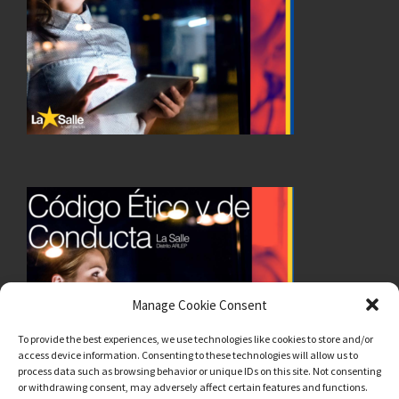
Manage Cookie Consent
To provide the best experiences, we use technologies like cookies to store and/or
access device information. Consenting to these technologies will allow us to
process data such as browsing behavior or unique IDs on this site. Not consenting
or withdrawing consent, may adversely affect certain features and functions.