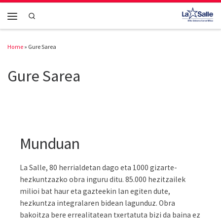
Skip to content
Search
Menu
Home
»
Gure Sarea
Gure Sarea
Munduan
La Salle, 80 herrialdetan dago eta 1000 gizarte-
hezkuntzazko obra inguru ditu. 85.000 hezitzailek
milioi bat haur eta gazteekin lan egiten dute,
hezkuntza integralaren bidean lagunduz. Obra
bakoitza bere errealitatean txertatuta bizi da baina ez