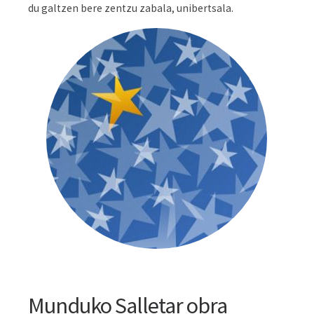
du galtzen bere zentzu zabala, unibertsala.
Munduko Salletar obra