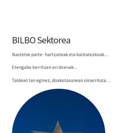
BILBO Sektorea
Ikastetxe parte- hartzaileak eta kalitatezkoak…
Etengabe berritzen ari direnak…
Taldean lan eginez, doakotasunean oinarrituta…