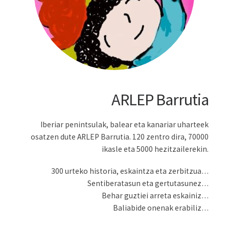
ARLEP Barrutia
Iberiar penintsulak, balear eta kanariar uharteek
osatzen dute ARLEP Barrutia. 120 zentro dira, 70000
ikasle eta 5000 hezitzailerekin.
300 urteko historia, eskaintza eta zerbitzua…
Sentiberatasun eta gertutasunez…
Behar guztiei arreta eskainiz…
Baliabide onenak erabiliz…