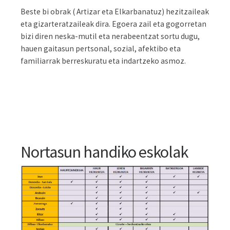
Beste bi obrak ( Artizar eta Elkarbanatuz) hezitzaileak
eta gizarteratzaileak dira. Egoera zail eta gogorretan
bizi diren neska-mutil eta nerabeentzat sortu dugu,
hauen gaitasun pertsonal, sozial, afektibo eta
familiarrak berreskuratu eta indartzeko asmoz.
Nortasun handiko eskolak