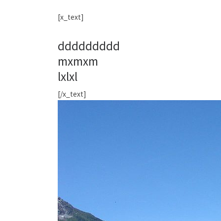
[x_text]
ddddddddd
mxmxm
lxlxl
[/x_text]